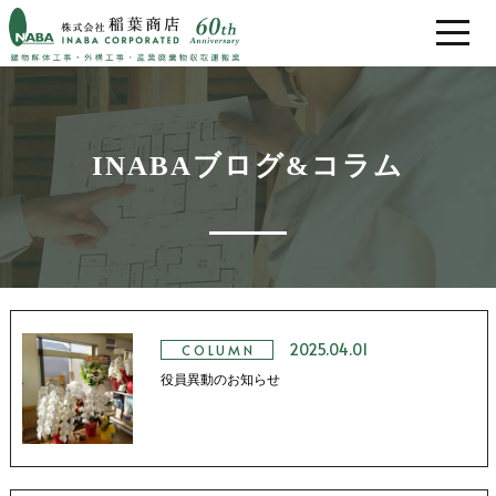
稲葉商店の強み
INABAブログ&コラム
解体工事の流れ
工事実績
お客様の声
2025.04.01
COLUMN
会社概要
役員異動のお知らせ
採用情報