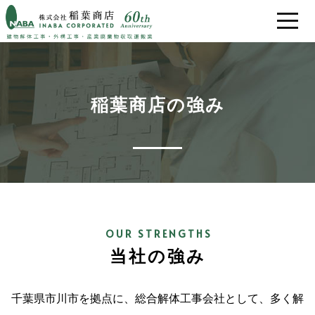
稲葉商店の強み
稲葉商店の強み
解体工事の流れ
工事実績
お客様の声
会社概要
当社の強み
採用情報
千葉県市川市を拠点に、総合解体工事会社として、多く解