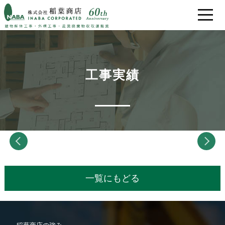
稲葉商店の強み
工事実績
解体工事の流れ
工事実績
お客様の声
会社概要
一覧にもどる
採用情報